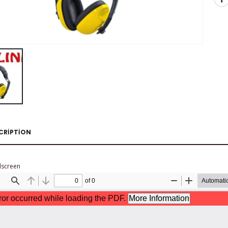
CRIPTION
lscreen