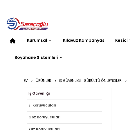
Kurumsal
Kılavuz Kampanyası
Kesici
Boyahane Sistemleri
EV
ÜRÜNLER
İŞ GÜVENLIĞI
,
GÜRÜLTÜ ÖNLEYICILER
İş Güvenliği
El Koruyucuları
Göz Koruyucuları
Yüz Koruyucuları