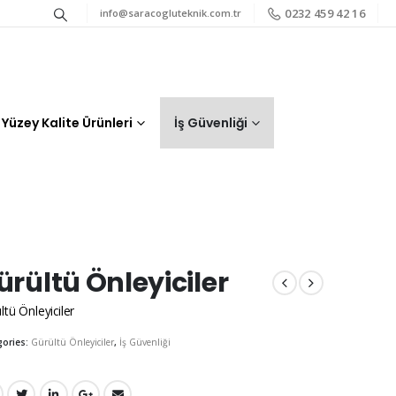
0232 459 42 16
info@saracogluteknik.com.tr
Yüzey Kalite Ürünleri
İş Güvenliği
ürültü Önleyiciler
ltü Önleyiciler
gories:
Gürültü Önleyiciler
,
İş Güvenliği