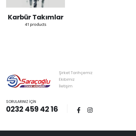
Karbür Takımlar
41
products
Şirket Tarihçemiz
Ekibimiz
İletişim
SORULARINIZ İÇIN
0232 459 42 16