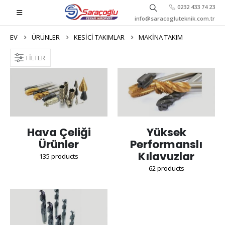
0232 433 74 23
info@saracogluteknik.com.tr
EV
ÜRÜNLER
KESICI TAKIMLAR
MAKINA TAKIM
FILTER
Hava Çeliği
Yüksek
Ürünler
Performanslı
Kılavuzlar
135
products
62
products