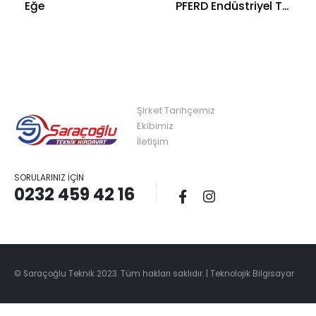
Eğe
PFERD Endüstriyel Tel Fırçalar
Şirket Tarihçemiz
Ekibimiz
İletişim
SORULARINIZ İÇIN
0232 459 42 16
© Saraçoğlu Teknik 2023. Tüm hakları saklıdır. |
Teknolojik Bilgisayar