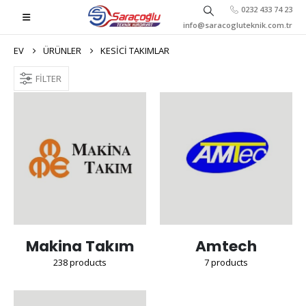
0232 433 74 23
info@saracogluteknik.com.tr
EV
ÜRÜNLER
KESICI TAKIMLAR
FILTER
Makina Takım
Amtech
238
products
7
products