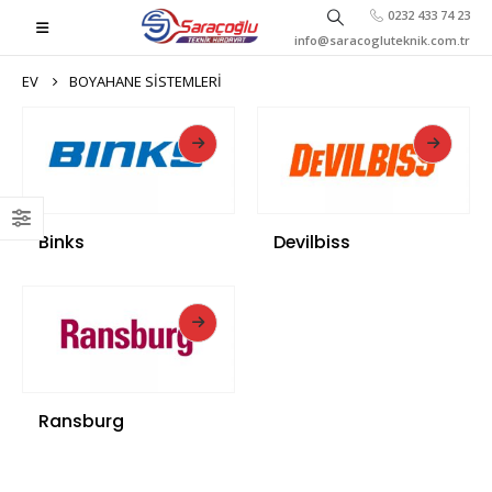
0232 433 74 23
info@saracogluteknik.com.tr
EV
BOYAHANE SISTEMLERI
Binks
Devilbiss
Ransburg