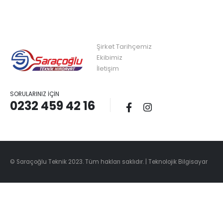
Şirket Tarihçemiz
Ekibimiz
İletişim
SORULARINIZ İÇIN
0232 459 42 16
© Saraçoğlu Teknik 2023. Tüm hakları saklıdır. |
Teknolojik Bilgisayar