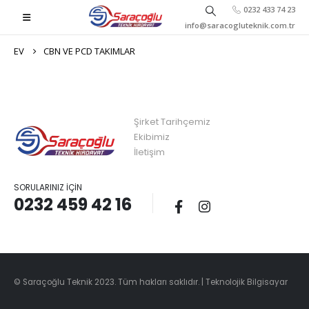
0232 433 74 23
info@saracogluteknik.com.tr
EV
CBN VE PCD TAKIMLAR
Şirket Tarihçemiz
Ekibimiz
İletişim
SORULARINIZ İÇIN
0232 459 42 16
© Saraçoğlu Teknik 2023. Tüm hakları saklıdır. |
Teknolojik Bilgisayar