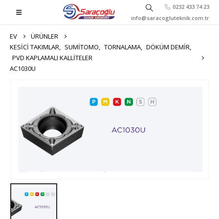
0232 433 74 23
info@saracogluteknik.com.tr
EV
ÜRÜNLER
KESICI TAKIMLAR
,
SUMITOMO
,
TORNALAMA
,
DÖKÜM DEMIR
,
PVD KAPLAMALI KALLITELER
AC1030U