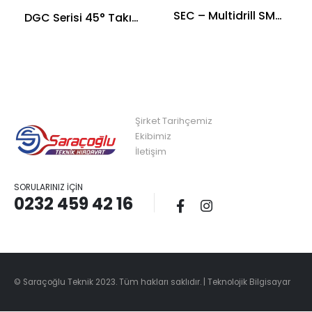
SEC – Multidrill SMD Tipi Takma Başlı Matkap
DGC Serisi 45° Takım
Şirket Tarihçemiz
Ekibimiz
İletişim
SORULARINIZ İÇIN
0232 459 42 16
© Saraçoğlu Teknik 2023. Tüm hakları saklıdır. |
Teknolojik Bilgisayar