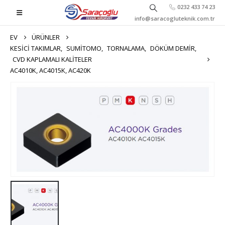
0232 433 74 23
info@saracogluteknik.com.tr
EV
ÜRÜNLER
KESICI TAKIMLAR
,
SUMITOMO
,
TORNALAMA
,
DÖKÜM DEMIR
,
CVD KAPLAMALI KALITELER
AC4010K, AC4015K, AC420K