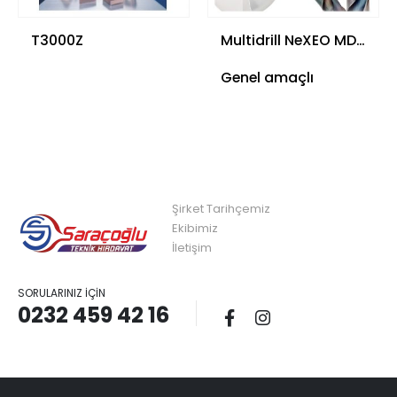
T3000Z
Multidrill NeXEO MDE Tipi
Genel amaçlı
Şirket Tarihçemiz
Ekibimiz
İletişim
SORULARINIZ İÇIN
0232 459 42 16