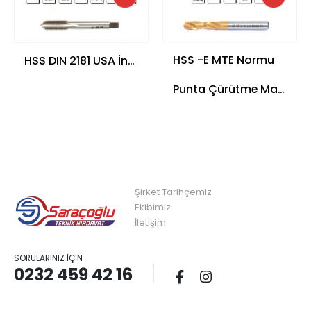
HSS -E MTE Normu
HSS DIN 2181 USA İnce Vidalı Kılavuz – UNF – Son
Punta Çürütme Matkap Ucu – UZUN ( El Breyzi İçin) TIN KAPLI
Şirket Tarihçemiz
Ekibimiz
İletişim
SORULARINIZ İÇIN
0232 459 42 16