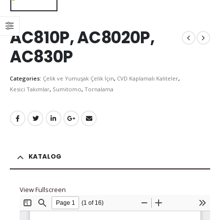
AC810P, AC8020P,
AC830P
Categories:
Çelik ve Yumuşak Çelik İçin
,
CVD Kaplamalı Kaliteler
,
Kesici Takımlar
,
Sumitomo
,
Tornalama
KATALOG
View Fullscreen