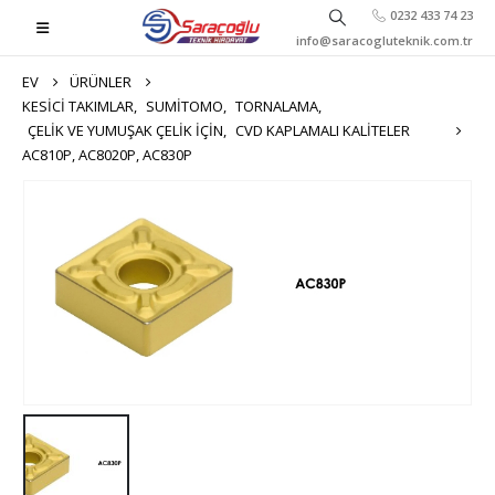
0232 433 74 23
info@saracogluteknik.com.tr
EV
ÜRÜNLER
KESICI TAKIMLAR
,
SUMITOMO
,
TORNALAMA
,
ÇELIK VE YUMUŞAK ÇELIK İÇIN
,
CVD KAPLAMALI KALITELER
AC810P, AC8020P, AC830P