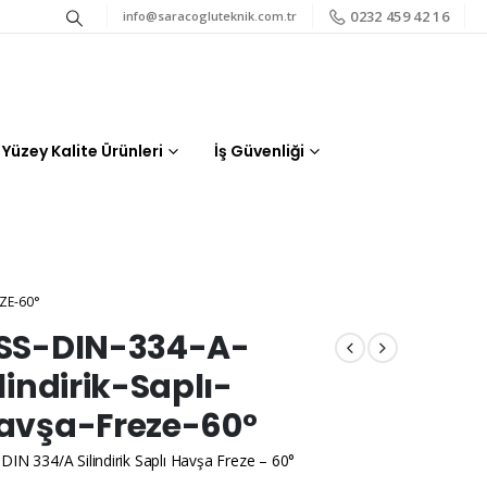
0232 459 42 16
info@saracogluteknik.com.tr
Yüzey Kalite Ürünleri
İş Güvenliği
EZE-60°
SS-DIN-334-A-
ilindirik-Saplı-
avşa-Freze-60°
DIN 334/A Silindirik Saplı Havşa Freze – 60°