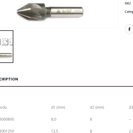
SKU:
Cate
CRIPTION
Kodu
d1 (mm)
d2 (mm)
d3
3000800
8,0
8
–
3001250
12,5
8
2,