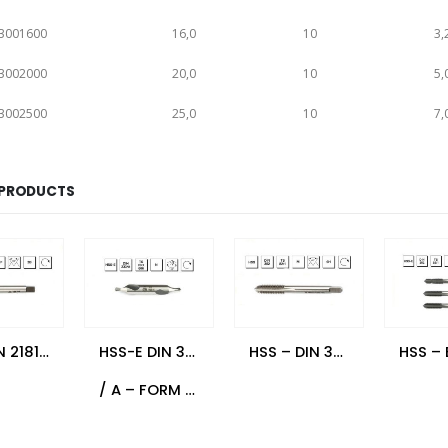
3001600
16,0
10
3,
3002000
20,0
10
5,
3002500
25,0
10
7,
 PRODUCTS
HSS DIN 2181 USA İnce Vidalı Kılavuz – UNF – Son
HSS-E DIN 333
HSS – DIN 352 Metrik Normal Vidalı Kılavuz – Son
/ A – FORM A –