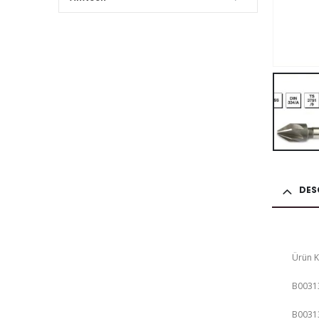
DES
Ürün 
B0031
B0031