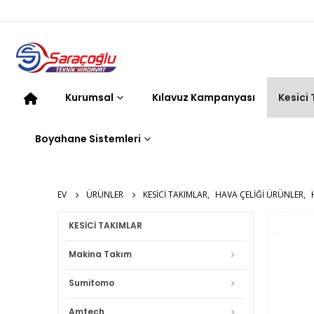
Kurumsal
Kılavuz Kampanyası
Kesici
Boyahane Sistemleri
EV
ÜRÜNLER
KESICI TAKIMLAR
,
HAVA ÇELIĞI ÜRÜNLER
,
KESİCİ TAKIMLAR
Makina Takım
Sumitomo
Amtech