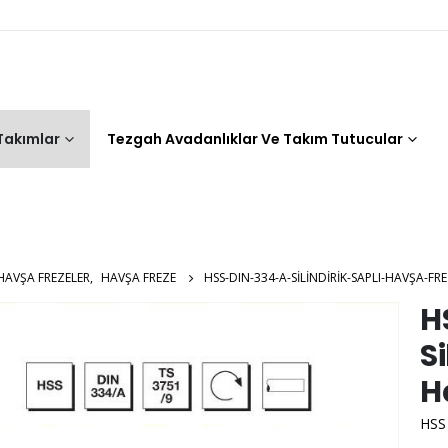
 Takımlar
Tezgah Avadanlıklar Ve Takım Tutucular
HAVŞA FREZELER
,
HAVŞA FREZE
HSS-DIN-334-A-SILINDIRIK-SAPLI-HAVŞA-FR
H
S
H
HSS 