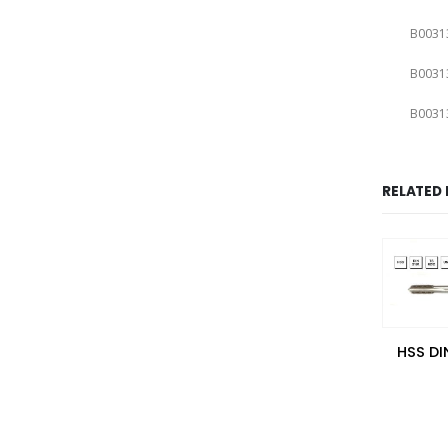
B0031
B0031
B0031
RELATED
HSS-E DIN 345 Mors Konik Saplı Matkap Ucu
HSS – E DIN 371/B
HSS MTE Normu Whitworth Normal Vidalı 3’lü Takım Kılavuzu
Metrik Normal Vidalı Eğik Ağız Bilemeli