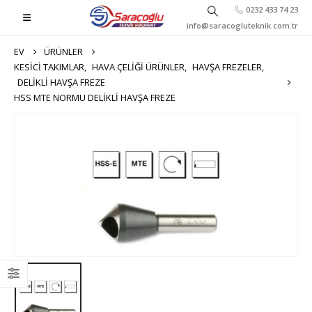
0232 433 74 23
info@saracogluteknik.com.tr
EV
ÜRÜNLER
KESICI TAKIMLAR
,
HAVA ÇELIĞI ÜRÜNLER
,
HAVŞA FREZELER
,
DELIKLI HAVŞA FREZE
HSS MTE NORMU DELIKLI HAVŞA FREZE