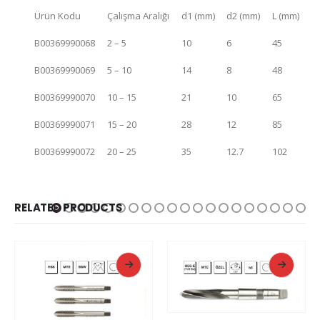
Ürün Kodu
Çalışma Aralığı
d1 (mm)
d2 (mm)
L (mm)
B00369990068
2 – 5
10
6
45
B00369990069
5 – 10
14
8
48
B00369990070
10 – 15
21
10
65
B00369990071
15 – 20
28
12
85
B00369990072
20 – 25
35
12.7
102
RELATED PRODUCTS
READ MORE
READ MORE