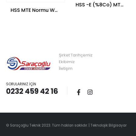
HSS -E (%8Co) MTE Normu Hardox Matkap Ucu
HSS MTE Normu Whitworth Normal Vidalı 3’lü Takım Kılavuzu
Şirket Tarihçemiz
Ekibimiz
İletişim
SORULARINIZ İÇIN
0232 459 42 16
© Saraçoğlu Teknik 2023. Tüm hakları saklıdır. |
Teknolojik Bilgisayar