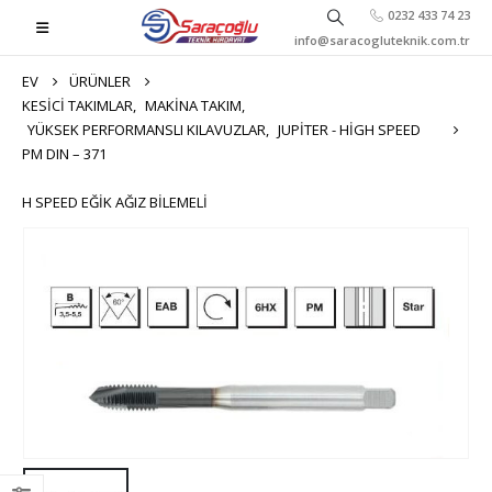
0232 433 74 23
info@saracogluteknik.com.tr
EV
ÜRÜNLER
KESICI TAKIMLAR
,
MAKINA TAKIM
,
YÜKSEK PERFORMANSLI KILAVUZLAR
,
JUPITER - HIGH SPEED
PM DIN – 371
H SPEED EĞIK AĞIZ BILEMELI