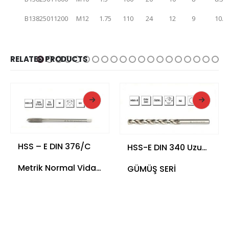
B13825011200
M12
1.75
110
24
12
9
10.
RELATED PRODUCTS
READ MORE
READ MORE
HSS – E DIN 376/C
HSS-E DIN 340 Uzun Matkap Ucu
Metrik Normal Vidalı Düz Kanallı
GÜMÜŞ SERİ