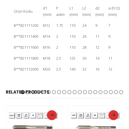
d1
P
L1
L2
d2
a (h12)
Ürün Kodu
(mm)
adım
(mm)
(mm)
(mm)
(mm)
B**821111200
M12
1.75
110
24
9
7
B**821111400
M14
2
110
26
11
9
B**821111600
M16
2
110
28
12
9
B**821111800
M18
2.5
125
30
14
11
B**821112000
M20
2.5
140
32
16
12
RELATED PRODUCTS
READ MORE
READ MORE