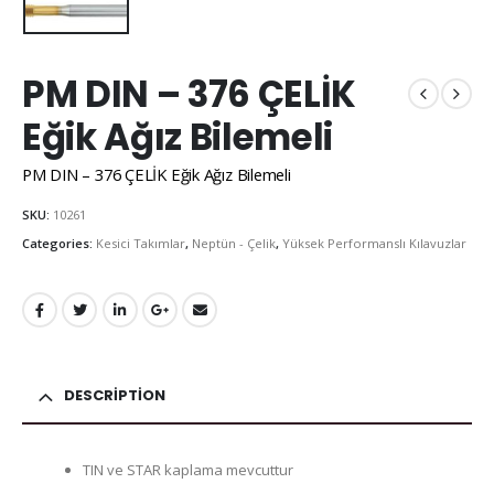
PM DIN – 376 ÇELİK
Eğik Ağız Bilemeli
PM DIN – 376 ÇELİK Eğik Ağız Bilemeli
SKU:
10261
Categories:
Kesici Takımlar
,
Neptün - Çelik
,
Yüksek Performanslı Kılavuzlar
DESCRIPTION
TIN ve STAR kaplama mevcuttur