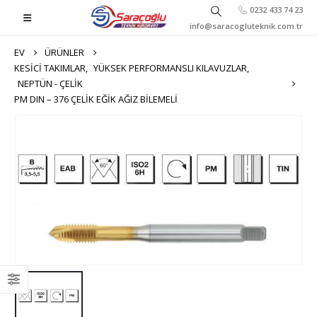
0232 433 74 23
info@saracogluteknik.com.tr
EV
ÜRÜNLER
KESICI TAKIMLAR
,
YÜKSEK PERFORMANSLI KILAVUZLAR
,
NEPTÜN - ÇELIK
PM DIN – 376 ÇELİK EĞIK AĞIZ BILEMELI