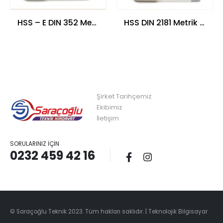
HSS – E DIN 352 Metrik Normal Vidalı Kılavuz – Son
HSS DIN 2181 Metrik İnce Vidalı Kılavuz – Son
Şirket Tarihçemiz
Ekibimiz
İletişim
SORULARINIZ İÇIN
0232 459 42 16
© Saraçoğlu Teknik 2023. Tüm hakları saklıdır. |
Teknolojik Bilgisayar